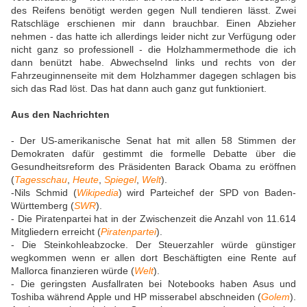
des Reifens benötigt werden gegen Null tendieren lässt. Zwei
Ratschläge erschienen mir dann brauchbar. Einen Abzieher
nehmen - das hatte ich allerdings leider nicht zur Verfügung oder
nicht ganz so professionell - die Holzhammermethode die ich
dann benützt habe. Abwechselnd links und rechts von der
Fahrzeuginnenseite mit dem Holzhammer dagegen schlagen bis
sich das Rad löst. Das hat dann auch ganz gut funktioniert.
Aus den Nachrichten
- Der US-amerikanische Senat hat mit allen 58 Stimmen der
Demokraten dafür gestimmt die formelle Debatte über die
Gesundheitsreform des Präsidenten Barack Obama zu eröffnen
(
Tagesschau
,
Heute
,
Spiegel
,
Welt
).
-Nils Schmid (
Wikipedia
) wird Parteichef der SPD von Baden-
Württemberg (
SWR
).
- Die Piratenpartei hat in der Zwischenzeit die Anzahl von 11.614
Mitgliedern erreicht (
Piratenpartei
).
- Die Steinkohleabzocke. Der Steuerzahler würde günstiger
wegkommen wenn er allen dort Beschäftigten eine Rente auf
Mallorca finanzieren würde (
Welt
).
- Die geringsten Ausfallraten bei Notebooks haben Asus und
Toshiba während Apple und HP misserabel abschneiden (
Golem
).