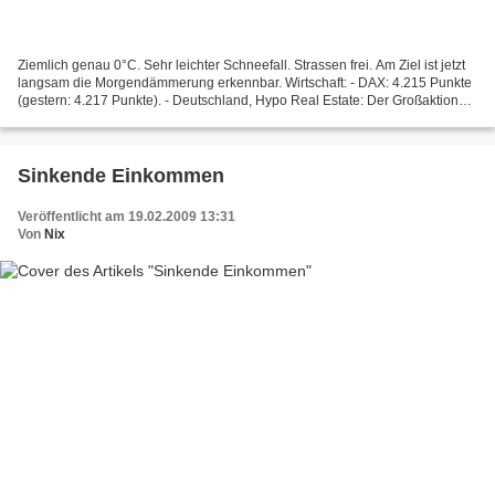
Ziemlich genau 0°C. Sehr leichter Schneefall. Strassen frei. Am Ziel ist jetzt
langsam die Morgendämmerung erkennbar. Wirtschaft: - DAX: 4.215 Punkte
(gestern: 4.217 Punkte). - Deutschland, Hypo Real Estate: Der Großaktionär
J. C. Flowers möchte 3 Euro...
Sinkende Einkommen
Veröffentlicht am 19.02.2009 13:31
Von
Nix