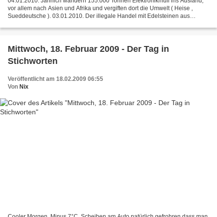
04.01.2010. Jährlich wandern 155.000 Tonnen Elektronikmüll ins Ausland,
vor allem nach Asien und Afrika und vergiften dort die Umwelt ( Heise ,
Sueddeutsche ). 03.01.2010. Der illegale Handel mit Edelsteinen aus
Krisengebieten nimmt trotz Kimberly-Abkommen...
Mittwoch, 18. Februar 2009 - Der Tag in
Stichworten
Veröffentlicht am 18.02.2009 06:55
Von
Nix
Cooler Morgen. Minus 7°C. Scheiben am Auto natürlich gefrohren dass man