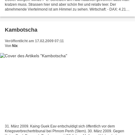
kratzen muss. Strassen hier sind aber schön frei und relativ leer. Der
abnehmende Viertelmond ist am Himmel zu sehen. Wirtschaft: - DAX: 4.217
Punkte (gestern: 4.367 Punkte). - Deutschland:...
Kambotscha
Veröffentlicht am 17.02.2009 07:11
Von
Nix
31. März 2009. Kaing Guek Eav entschuldigt sich öffentlich vor dem
Kriegsverbrechertribunal bei Phnom Penh (Stern). 30. März 2009. Gegen