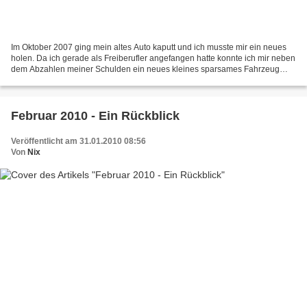
Im Oktober 2007 ging mein altes Auto kaputt und ich musste mir ein neues
holen. Da ich gerade als Freiberufler angefangen hatte konnte ich mir neben
dem Abzahlen meiner Schulden ein neues kleines sparsames Fahrzeug
leasen. Kosten pro Monat für den Diesel...
Februar 2010 - Ein Rückblick
Veröffentlicht am 31.01.2010 08:56
Von
Nix