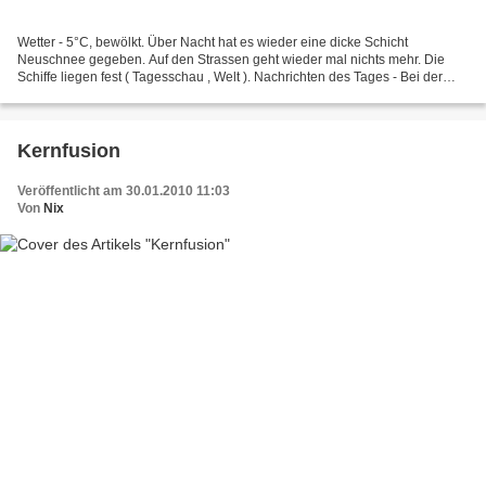
Wetter - 5°C, bewölkt. Über Nacht hat es wieder eine dicke Schicht
Neuschnee gegeben. Auf den Strassen geht wieder mal nichts mehr. Die
Schiffe liegen fest ( Tagesschau , Welt ). Nachrichten des Tages - Bei der
Steuersünder CD streiten sich die Parteien...
Kernfusion
Veröffentlicht am 30.01.2010 11:03
Von
Nix