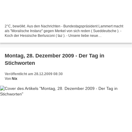
2°C, bewölkt. Aus den Nachrichten - Bundestagspräsident Lammert macht
als "Moralische Instanz" gegen Merkel von sich reden ( Sueddeutsche ). -
Koch der Hessische Berlusconi ( taz ). - Unsere liebe neue
Familienministerin Köhler hetzt Bild den Anwalt hinterher...
Montag, 28. Dezember 2009 - Der Tag in
Stichworten
Veröffentlicht am 28.12.2009 08:30
Von
Nix