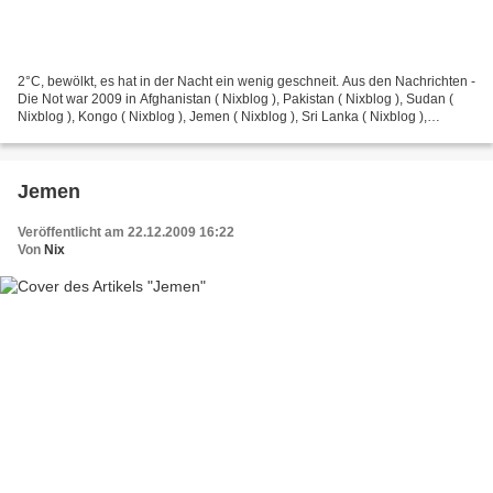
2°C, bewölkt, es hat in der Nacht ein wenig geschneit. Aus den Nachrichten -
Die Not war 2009 in Afghanistan ( Nixblog ), Pakistan ( Nixblog ), Sudan (
Nixblog ), Kongo ( Nixblog ), Jemen ( Nixblog ), Sri Lanka ( Nixblog ),
Somalia ( Nixblog ) am grössten....
Jemen
Veröffentlicht am 22.12.2009 16:22
Von
Nix