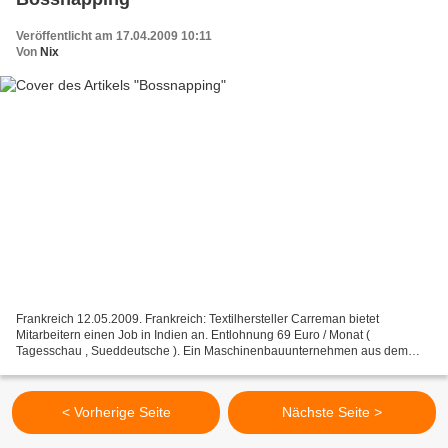
Veröffentlicht am 17.04.2009 10:11
Von
Nix
Frankreich 12.05.2009. Frankreich: Textilhersteller Carreman bietet
Mitarbeitern einen Job in Indien an. Entlohnung 69 Euro / Monat (
Tagesschau , Sueddeutsche ). Ein Maschinenbauunternehmen aus dem
Elsass wollte Arbeiter für 110 €/Monat in Rumänien arbeiten...
< Vorherige Seite
Nächste Seite >