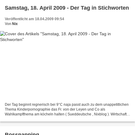
Samstag, 18. April 2009 - Der Tag in Stichworten
Veröffentlicht am 18.04.2009 09:54
Von
Nix
Der Tag beginnt regnerisch bei 9°C naja passt auch zu dem unappetitlichen
Thema Kinderpornographie das Fr. von der Leyen und Co als
Wahlkampfthema am köcheln halten ( Sueddeutsche , Nixblog ). Wirtschaft: -
DAX: 4.677 Punkte (gestern: 4.609 Punkte). Deutschland:...
Bossnapping