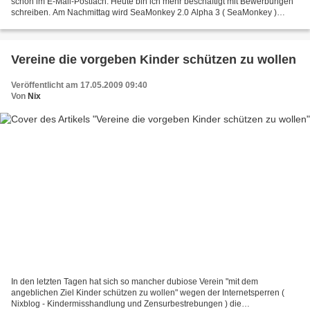
schon im E-Mail-Postfach. Heute bin ich mehr beschäftigt mit Bewerbungen
schreiben. Am Nachmittag wird SeaMonkey 2.0 Alpha 3 ( SeaMonkey )
installiert. Ist um einiges schneller, übernimmt...
Vereine die vorgeben Kinder schützen zu wollen
Veröffentlicht am 17.05.2009 09:40
Von
Nix
In den letzten Tagen hat sich so mancher dubiose Verein "mit dem
angeblichen Ziel Kinder schützen zu wollen" wegen der Internetsperren (
Nixblog - Kindermisshandlung und Zensurbestrebungen ) die