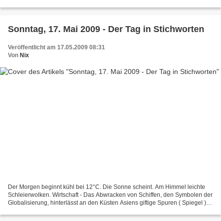
Bundesfamilienministerin Fr. v. d. Leyen (CDU) mit brutalstmöglicher...
Sonntag, 17. Mai 2009 - Der Tag in Stichworten
Veröffentlicht am 17.05.2009 08:31
Von
Nix
Der Morgen beginnt kühl bei 12°C. Die Sonne scheint. Am Himmel leichte
Schleierwolken. Wirtschaft - Das Abwracken von Schiffen, den Symbolen der
Globalisierung, hinterlässt an den Küsten Asiens giftige Spuren ( Spiegel ).
Deutschland - FDP will 3-Stufen-Steuer...