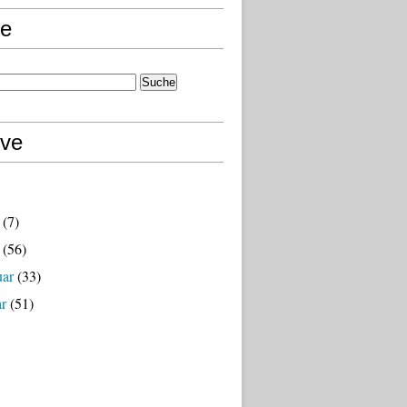
e
ive
(7)
(56)
uar
(33)
ar
(51)