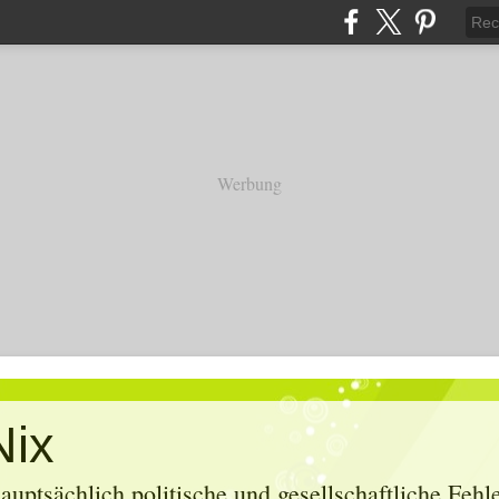
Werbung
Nix
uptsächlich politische und gesellschaftliche Feh