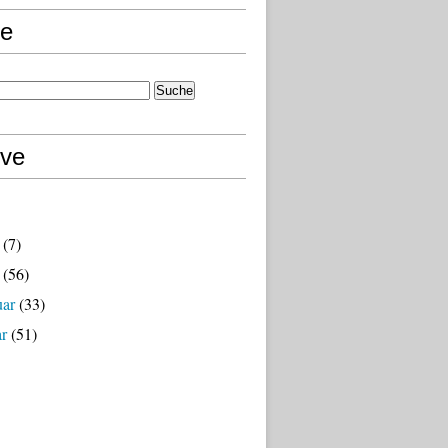
e
ive
(7)
(56)
uar
(33)
ar
(51)