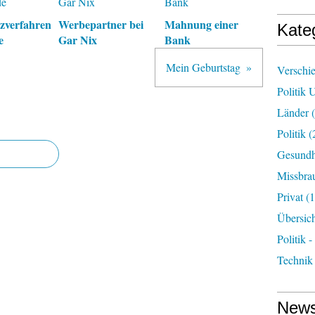
nzverfahren
Werbepartner bei
Mahnung einer
Kate
e
Gar Nix
Bank
Mein Geburtstag
Verschi
Politik 
Länder
(
Politik
(
Gesundh
Missbra
Privat
(1
Übersic
Politik -
Technik
News