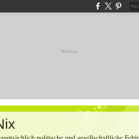
Werbung
Nix
uptsächlich politische und gesellschaftliche Feh