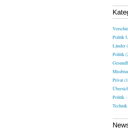
Kate
Verschi
Politik 
Länder
(
Politik
(
Gesundh
Missbra
Privat
(1
Übersic
Politik -
Technik
News