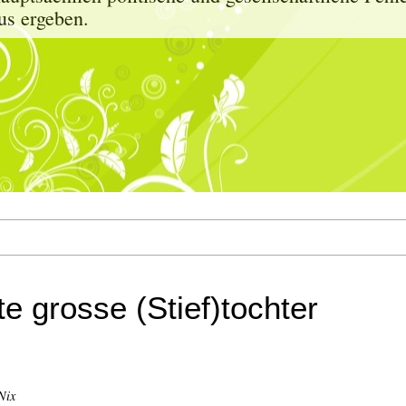
us ergeben.
te grosse (Stief)tochter
Nix