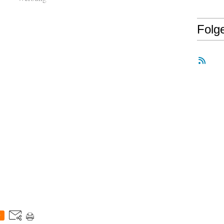
Folg
0