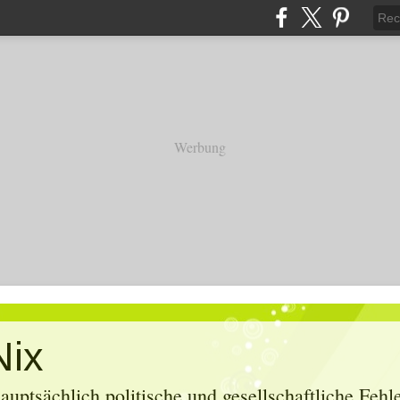
Werbung
Nix
uptsächlich politische und gesellschaftliche Feh