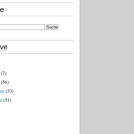
e
ive
(7)
(56)
uar
(33)
ar
(51)