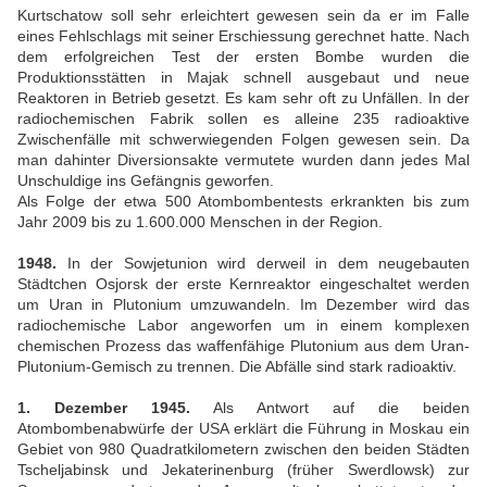
Kurtschatow soll sehr erleichtert gewesen sein da er im Falle
eines Fehlschlags mit seiner Erschiessung gerechnet hatte. Nach
dem erfolgreichen Test der ersten Bombe wurden die
Produktionsstätten in Majak schnell ausgebaut und neue
Reaktoren in Betrieb gesetzt. Es kam sehr oft zu Unfällen. In der
radiochemischen Fabrik sollen es alleine 235 radioaktive
Zwischenfälle mit schwerwiegenden Folgen gewesen sein. Da
man dahinter Diversionsakte vermutete wurden dann jedes Mal
Unschuldige ins Gefängnis geworfen.
Als Folge der etwa 500 Atombombentests erkrankten bis zum
Jahr 2009 bis zu 1.600.000 Menschen in der Region.
1948.
In der Sowjetunion wird derweil in dem neugebauten
Städtchen Osjorsk der erste Kernreaktor eingeschaltet werden
um Uran in Plutonium umzuwandeln. Im Dezember wird das
radiochemische Labor angeworfen um in einem komplexen
chemischen Prozess das waffenfähige Plutonium aus dem Uran-
Plutonium-Gemisch zu trennen. Die Abfälle sind stark radioaktiv.
1. Dezember 1945.
Als Antwort auf die beiden
Atombombenabwürfe der USA erklärt die Führung in Moskau ein
Gebiet von 980 Quadratkilometern zwischen den beiden Städten
Tscheljabinsk und Jekaterinenburg (früher Swerdlowsk) zur