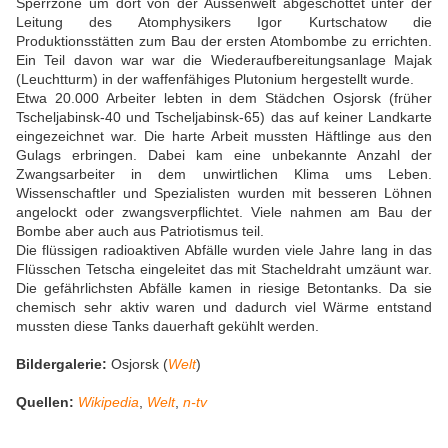
Sperrzone um dort von der Aussenwelt abgeschottet unter der
Leitung des Atomphysikers Igor Kurtschatow die
Produktionsstätten zum Bau der ersten Atombombe zu errichten.
Ein Teil davon war war die Wiederaufbereitungsanlage Majak
(Leuchtturm) in der waffenfähiges Plutonium hergestellt wurde.
Etwa 20.000 Arbeiter lebten in dem Städchen Osjorsk (früher
Tscheljabinsk-40 und Tscheljabinsk-65) das auf keiner Landkarte
eingezeichnet war. Die harte Arbeit mussten Häftlinge aus den
Gulags erbringen. Dabei kam eine unbekannte Anzahl der
Zwangsarbeiter in dem unwirtlichen Klima ums Leben.
Wissenschaftler und Spezialisten wurden mit besseren Löhnen
angelockt oder zwangsverpflichtet. Viele nahmen am Bau der
Bombe aber auch aus Patriotismus teil.
Die flüssigen radioaktiven Abfälle wurden viele Jahre lang in das
Flüsschen Tetscha eingeleitet das mit Stacheldraht umzäunt war.
Die gefährlichsten Abfälle kamen in riesige Betontanks. Da sie
chemisch sehr aktiv waren und dadurch viel Wärme entstand
mussten diese Tanks dauerhaft gekühlt werden.
Bildergalerie:
Osjorsk (
Welt
)
Quellen:
Wikipedia
,
Welt
,
n-tv