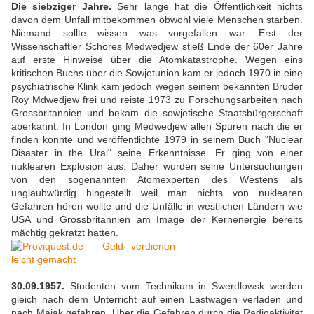
Die siebziger Jahre.
Sehr lange hat die Öffentlichkeit nichts
davon dem Unfall mitbekommen obwohl viele Menschen starben.
Niemand sollte wissen was vorgefallen war. Erst der
Wissenschaftler Schores Medwedjew stieß Ende der 60er Jahre
auf erste Hinweise über die Atomkatastrophe. Wegen eins
kritischen Buchs über die Sowjetunion kam er jedoch 1970 in eine
psychiatrische Klink kam jedoch wegen seinem bekannten Bruder
Roy Mdwedjew frei und reiste 1973 zu Forschungsarbeiten nach
Grossbritannien und bekam die sowjetische Staatsbürgerschaft
aberkannt. In London ging Medwedjew allen Spuren nach die er
finden konnte und veröffentlichte 1979 in seinem Buch "Nuclear
Disaster in the Ural" seine Erkenntnisse. Er ging von einer
nuklearen Explosion aus. Daher wurden seine Untersuchungen
von den sogenannten Atomexperten des Westens als
unglaubwürdig hingestellt weil man nichts von nuklearen
Gefahren hören wollte und die Unfälle in westlichen Ländern wie
USA und Grossbritannien am Image der Kernenergie bereits
mächtig gekratzt hatten.
30.09.1957.
Studenten vom Technikum in Swerdlowsk werden
gleich nach dem Unterricht auf einen Lastwagen verladen und
nach Majak gefahren. Über die Gefahren durch die Radioaktivität