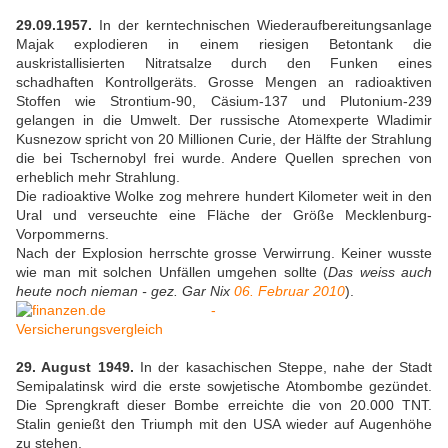
29.09.1957.
In der kerntechnischen Wiederaufbereitungsanlage
Majak explodieren in einem riesigen Betontank die
auskristallisierten Nitratsalze durch den Funken eines
schadhaften Kontrollgeräts. Grosse Mengen an radioaktiven
Stoffen wie Strontium-90, Cäsium-137 und Plutonium-239
gelangen in die Umwelt. Der russische Atomexperte Wladimir
Kusnezow spricht von 20 Millionen Curie, der Hälfte der Strahlung
die bei Tschernobyl frei wurde. Andere Quellen sprechen von
erheblich mehr Strahlung.
Die radioaktive Wolke zog mehrere hundert Kilometer weit in den
Ural und verseuchte eine Fläche der Größe Mecklenburg-
Vorpommerns.
Nach der Explosion herrschte grosse Verwirrung. Keiner wusste
wie man mit solchen Unfällen umgehen sollte (
Das weiss auch
heute noch nieman - gez. Gar Nix
06. Februar 2010
).
29. August 1949.
In der kasachischen Steppe, nahe der Stadt
Semipalatinsk wird die erste sowjetische Atombombe gezündet.
Die Sprengkraft dieser Bombe erreichte die von 20.000 TNT.
Stalin genießt den Triumph mit den USA wieder auf Augenhöhe
zu stehen.