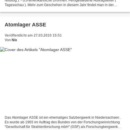
Nixblog ). - US-amerikanische Drohnen. Ferngesteuerte Auftragskiller (
Tagesschau ). Mehr zum Geschehen in diesem Jahr findet man in der
Wikipedia: 2010 Sehr günstige Handys und Handys...
Atomlager ASSE
Veröffentlicht am 27.03.2010 15:51
Von
Nix
Das Atomlager ASSE ist ein ehemaliges Salzbergwerk in Niedersachsen .
Es wurde ab 1965 im Auftrag des Bundes von der Forschungseinrichtung
"Gesellschaft für Strahlenforschung mbH" (GSF) als Forschungbergwerk