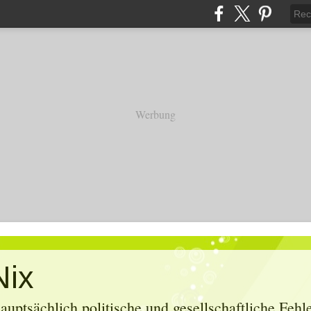
Werbung
Nix
uptsächlich politische und gesellschaftliche Feh