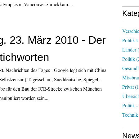
ralympics in Vancouver zurückkam....
Kate
Verschi
g, 23. März 2010 - Der
Politik 
Länder
(
Stichworten
Politik
(
Gesundh
t. Nachrichten des Tages - Google legt sich mit China
Missbra
Selbstzensur ( Tagesschau , Sueddeutsche, Spiegel ,
Privat
(1
gabe für den Bau der ICE-Strecke zwischen München
Übersic
anipuliert worden sein...
Politik -
Technik
News