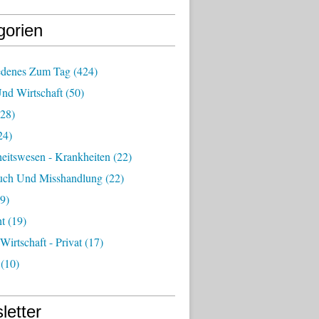
gorien
edenes Zum Tag
(424)
Und Wirtschaft
(50)
28)
24)
eitswesen - Krankheiten
(22)
uch Und Misshandlung
(22)
9)
ht
(19)
 Wirtschaft - Privat
(17)
(10)
letter