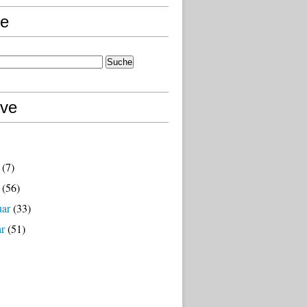
e
ive
(7)
(56)
uar
(33)
ar
(51)