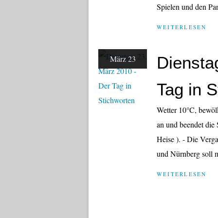
Spielen und den Pa
WEITERLESEN
Diensta
März 23
Tag in 
Wetter 10°C, bewölk
an und beendet die 
Heise ). - Die Ver
und Nürnberg soll m
WEITERLESEN