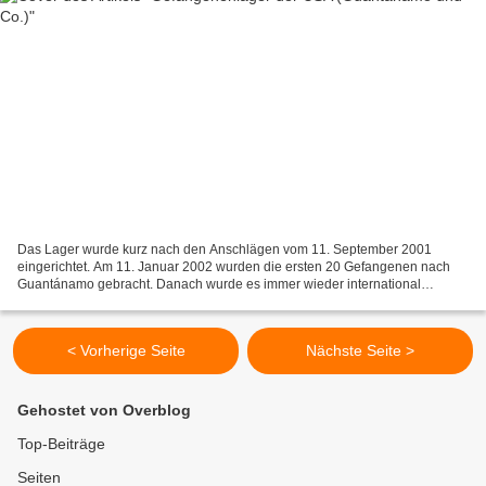
Das Lager wurde kurz nach den Anschlägen vom 11. September 2001
eingerichtet. Am 11. Januar 2002 wurden die ersten 20 Gefangenen nach
Guantánamo gebracht. Danach wurde es immer wieder international
verurteilt weil "unrechtmäßige Kämpfer" dort ohne Anklage...
< Vorherige Seite
Nächste Seite >
Gehostet von Overblog
Top-Beiträge
Seiten