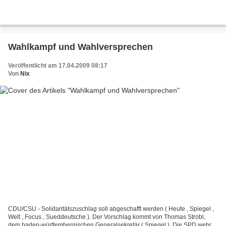
Wahlkampf und Wahlversprechen
Veröffentlicht am 17.04.2009 08:17
Von
Nix
CDU/CSU - Solidaritätszuschlag soll abgeschafft werden ( Heute , Spiegel ,
Welt , Focus , Sueddeutsche ). Der Vorschlag kommt von Thomas Strobl,
dem baden-württembergischen Generalsekretär ( Spiegel ). Die SPD wehrt