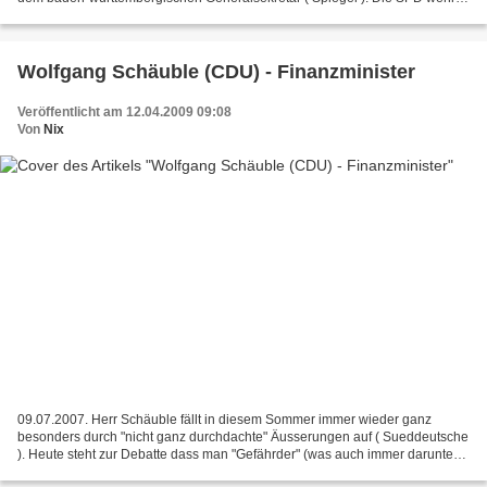
sich gegen den Vorschlag und wirft...
Wolfgang Schäuble (CDU) - Finanzminister
Veröffentlicht am 12.04.2009 09:08
Von
Nix
09.07.2007. Herr Schäuble fällt in diesem Sommer immer wieder ganz
besonders durch "nicht ganz durchdachte" Äusserungen auf ( Sueddeutsche
). Heute steht zur Debatte dass man "Gefährder" (was auch immer darunter
zu verstehen ist) vorbeugend einsperrt...