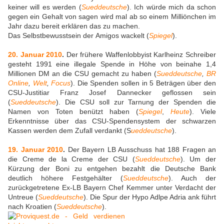
keiner will es werden (
Sueddeutsche
). Ich würde mich da schon
gegen ein Gehalt von sagen wird mal ab so einem Milliönchen im
Jahr dazu bereit erklären das zu machen.
Das Selbstbewusstsein der Amigos wackelt (
Spiegel
).
20. Januar 2010
.
Der frühere Waffenlobbyist Karlheinz Schreiber
gesteht 1991 eine illegale Spende in Höhe von beinahe 1,4
Millionen DM an die CSU gemacht zu haben (
Sueddeutsche
,
BR
Online
,
Welt
,
Focus
). Die Spenden sollen in 5 Beträgen über den
CSU-Justitiar Franz Josef Dannecker geflossen sein
(
Sueddeutsche
). Die CSU soll zur Tarnung der Spenden die
Namen von Toten benützt haben (
Spiegel
,
Heute
). Viele
Erkenntnisse über das CSU-Spendensystem der schwarzen
Kassen werden dem Zufall verdankt (S
ueddeutsche
).
19. Januar 2010
.
Der Bayern LB Ausschuss hat 188 Fragen an
die Creme de la Creme der CSU (
Sueddeutsche
). Um der
Kürzung der Boni zu entgehen bezahlt die Deutsche Bank
deutlich höhere Festgehälter (
Sueddeutsche
). Auch der
zurückgetretene Ex-LB Bayern Chef Kemmer unter Verdacht der
Untreue (
Sueddeutsche
). Die Spur der Hypo Adlpe Adria ank führt
nach Kroatien (
Sueddeutsche
).