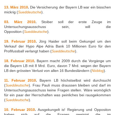
13. März 2010
.
Die Versicherung der Bayern LB war ein bisschen
mickrig (
Sueddeutsche
).
03. März 2010
.
Stoiber soll der erste Zeuge im
Untersuchungsausschuss sein, will die
Opposition (
Sueddeutsche
).
19. Februar 2010
.
Jörg Haider soll beim Gekungel um den
Verkauf der Hypo Alpe Adria Bank 10 Millionen Euro für den
Profifussball verlangt haben (
Sueddeutsche
).
18. Februar 2010
.
Bayern macht 2009 durch die Vorgänge um
die Bayern LB mit 8 Mrd. Euro, davon 7 Mrd. wegen der Bayern
LB den grössten Verlust von allen 16 Bundesländern (
Nixblog
).
11. Februar 2010
.
Bayern LB höchstselbst wird durchsucht
(
Sueddeutsche
). Frau Pauli muss draussen bleiben und darf im
Untersuchungsausschuss keine Fragen stellen. Wäre womöglich
für ein paar der Herrschaften was peinliches bei rausgekommen
(
Sueddeutsche
).
10. Februar 2010
.
Ausgekungelt is! Regierung und Oppositon
haben sich auf die Fragen geeinigt die im