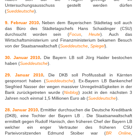
Untersuchungsausschuss gestellt werden dürfen
(
Sueddeutsche
).
9. Februar 2010
.
Neben dem Bayerischen Städtetag soll auch
das Büro des Städtetagschefs Hans Schaidinger (CSU)
durchsucht worden sein (
Focus
,
Heute
). Auch das
Wirtschaftsministerium und Finanzministerium bekamen Besuch
von der Staatsanwaltschaft (
Sueddeutsche
,
Spiegel
).
30. Januar 2010
.
Die Bayern LB soll Jörg Haider bestochen
haben (
Sueddeutsche
).
29. Januar 2010
.
Die DKB soll Profifussball in Kärnten
gesponsort haben (
Sueddeutsche
). Ex-Bayern LB Bankenchef
Siegfried Nasser der wegen massiver Unregelmäßigkeiten in der
Bank zurückgetreten wurde (
Nixblog
) zockt in den nächsten 3
Jahren noch einmal 1,5 Millionen Euro ab (
Sueddeutsche
).
28. Januar 2010
.
Ermittler durchsuchen die Deutsche Kreditbank
(DKB), eine Tochter der Bayern LB . Die Staatsanwaltschaft
ermittelt gegen Rudolf Hanisch, den früheren Chef der Bayern LB
welcher ein enger Vertrauter des früheren CSU
Parteivorsitzenden Edmund Stoiber war (
BR Online
,