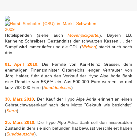
Hotelspenden (siehe auch
Mövenpickpartei
), Bayern LB,
Karlheinz Schreibers Geständniss der schwarzen Kassen ... der
Sumpf wird immer tiefer und die CDU (
Nixblog
) steckt auch noch
drin.
01. April 2010
.
Die Familie von Karl-Heinz Grasser, dem
ehemaligen Finanzminister Österreichs, enger Vertrauter von
Jörg Haider, fuhr durch den Verkauf der Hypo Alpe Adria Bank
eine Rendite von 56,6% ein. Aus 500.000 Euro wurden so mal
kurz 783.000 Euro (
Sueddeutsche
).
30. März 2010
.
Der Kauf der Hypo Alpe Adria erinnert an einen
Gebrauchtwagenkauf nach dem Motto "Gekauft wie besichtigt"
(
Stern
).
25. März 2010
.
Die Hypo Alpe Adria Bank soll den misserablen
Zustand in dem sie sich befunden hat bewusst verschleiert haben
(
Sueddeutsche
).