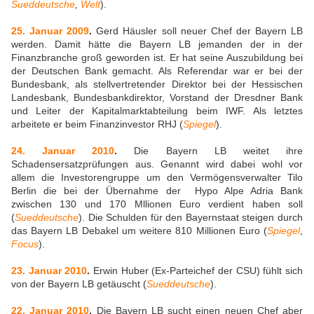
Sueddeutsche
,
Welt
).
25. Januar 2009
.
Gerd Häusler soll neuer Chef der Bayern LB
werden. Damit hätte die Bayern LB jemanden der in der
Finanzbranche groß geworden ist. Er hat seine Auszubildung bei
der Deutschen Bank gemacht. Als Referendar war er bei der
Bundesbank, als stellvertretender Direktor bei der Hessischen
Landesbank, Bundesbankdirektor, Vorstand der Dresdner Bank
und Leiter der Kapitalmarktabteilung beim IWF. Als letztes
arbeitete er beim Finanzinvestor RHJ (
Spiegel
).
24. Januar 2010
.
Die Bayern LB weitet ihre
Schadensersatzprüfungen aus. Genannt wird dabei wohl vor
allem die Investorengruppe um den Vermögensverwalter Tilo
Berlin die bei der Übernahme der Hypo Alpe Adria Bank
zwischen 130 und 170 Mllionen Euro verdient haben soll
(
Sueddeutsche
). Die Schulden für den Bayernstaat steigen durch
das Bayern LB Debakel um weitere 810 Millionen Euro (
Spiegel
,
Focus
).
23. Januar 2010
.
Erwin Huber (Ex-Parteichef der CSU) fühlt sich
von der Bayern LB getäuscht (
Sueddeutsche
).
22. Januar 2010
.
Die Bayern LB sucht einen neuen Chef aber