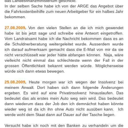
das Landesfinanzministerium geschickt.
In der selben Sache habe ich von der ARGE das Angebot über
die Fahrkostenbeihilfe zum neuen Arbeitgeber für ein halbes Jahr
bekommen.
27.08.2009
.
Von den vielen Stellen an die ich mich gewendet
habe ist bis jetzt sage und schreibe eine Antwort eingetroffen.
Vom Landratsamt habe ich die Nachricht bekommen dass es an
die Schuldnerberatung weitergeleitet wurde. Ausserdem wurde
ich darauf aufmerksam gemacht dass die E-Mail von mir da sie
nicht verschlüsselt war jeder hätte abfangen können. Naja, wäre
vielleicht nicht einmal das schlechteste wenn der Fall in der
grossen Öffentlichkeit bekannt werden würde. Möglicherweise
würde sich dann etwas bewegen.
25.08.2009
.
Heute morgen war ich wegen der Insolvenz bei
meinem Anwalt. Dort haben sich dann folgende Änderungen
ergeben. Es wird auf eine Privatinsolvenz hinauslaufen. Das
bedeutet das als erstes mein Auto weg sein wird. Das bedeutet
dann wiederum dass der Job den ich demnächst haben könnte
wieder weg ist da ich ihn ohne Auto nicht ausüben kann. Ich
werde wohl dem Staat dann auf Dauer auf der Tasche liegen.
Versucht habe ich noch mit den Banken zu verhandeln um die