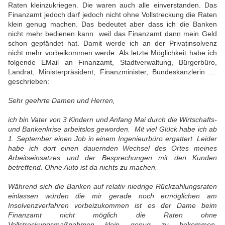
Raten kleinzukriegen. Die waren auch alle einverstanden. Das
Finanzamt jedoch darf jedoch nicht ohne Vollstreckung die Raten
klein genug machen. Das bedeutet aber dass ich die Banken
nicht mehr bedienen kann weil das Finanzamt dann mein Geld
schon gepfändet hat. Damit werde ich an der Privatinsolvenz
nicht mehr vorbeikommen werde. Als letzte Möglichkeit habe ich
folgende EMail an Finanzamt, Stadtverwaltung, Bürgerbüro,
Landrat, Ministerpräsident, Finanzminister, Bundeskanzlerin ...
geschrieben:
Sehr geehrte Damen und Herren,
ich bin Vater von 3 Kindern und Anfang Mai durch die Wirtschafts-
und Bankenkrise arbeitslos geworden. Mit viel Glück habe ich ab
1. September einen Job in einem Ingenieurbüro ergattert. Leider
habe ich dort einen dauernden Wechsel des Ortes meines
Arbeitseinsatzes und der Besprechungen mit den Kunden
betreffend. Ohne Auto ist da nichts zu machen.
Während sich die Banken auf relativ niedrige Rückzahlungsraten
einlassen würden die mir gerade noch ermöglichen am
Insolvenzverfahren vorbeizukommen ist es der Dame beim
Finanzamt nicht möglich die Raten ohne
Vollstreckungsmaßnahmen klein genug zu bekommen.