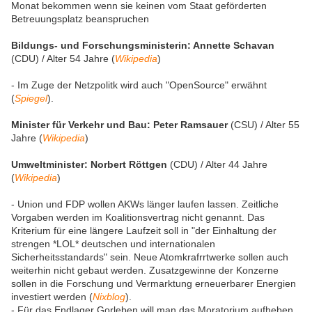
Monat bekommen wenn sie keinen vom Staat geförderten
Betreuungsplatz beanspruchen
Bildungs- und Forschungsministerin: Annette Schavan
(CDU) / Alter 54 Jahre (
Wikipedia
)
- Im Zuge der Netzpolitk wird auch "OpenSource" erwähnt
(
Spiegel
).
Minister für Verkehr und Bau: Peter Ramsauer
(CSU) / Alter 55
Jahre (
Wikipedia
)
Umweltminister: Norbert Röttgen
(CDU) / Alter 44 Jahre
(
Wikipedia
)
- Union und FDP wollen AKWs länger laufen lassen. Zeitliche
Vorgaben werden im Koalitionsvertrag nicht genannt. Das
Kriterium für eine längere Laufzeit soll in "der Einhaltung der
strengen *LOL* deutschen und internationalen
Sicherheitsstandards" sein. Neue Atomkrafrrtwerke sollen auch
weiterhin nicht gebaut werden. Zusatzgewinne der Konzerne
sollen in die Forschung und Vermarktung erneuerbarer Energien
investiert werden (
Nixblog
).
- Für das Endlager Gorleben will man das Moratorium aufheben