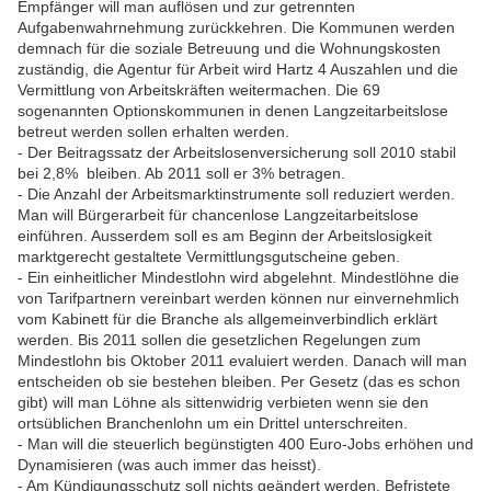
Empfänger will man auflösen und zur getrennten
Aufgabenwahrnehmung zurückkehren. Die Kommunen werden
demnach für die soziale Betreuung und die Wohnungskosten
zuständig, die Agentur für Arbeit wird Hartz 4 Auszahlen und die
Vermittlung von Arbeitskräften weitermachen. Die 69
sogenannten Optionskommunen in denen Langzeitarbeitslose
betreut werden sollen erhalten werden.
- Der Beitragssatz der Arbeitslosenversicherung soll 2010 stabil
bei 2,8% bleiben. Ab 2011 soll er 3% betragen.
- Die Anzahl der Arbeitsmarktinstrumente soll reduziert werden.
Man will Bürgerarbeit für chancenlose Langzeitarbeitslose
einführen. Ausserdem soll es am Beginn der Arbeitslosigkeit
marktgerecht gestaltete Vermittlungsgutscheine geben.
- Ein einheitlicher Mindestlohn wird abgelehnt. Mindestlöhne die
von Tarifpartnern vereinbart werden können nur einvernehmlich
vom Kabinett für die Branche als allgemeinverbindlich erklärt
werden. Bis 2011 sollen die gesetzlichen Regelungen zum
Mindestlohn bis Oktober 2011 evaluiert werden. Danach will man
entscheiden ob sie bestehen bleiben. Per Gesetz (das es schon
gibt) will man Löhne als sittenwidrig verbieten wenn sie den
ortsüblichen Branchenlohn um ein Drittel unterschreiten.
- Man will die steuerlich begünstigten 400 Euro-Jobs erhöhen und
Dynamisieren (was auch immer das heisst).
- Am Kündigungsschutz soll nichts geändert werden. Befristete