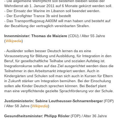
- Die allgemeine Wehrpflicht soll bestehen bleiben wobei der
Wehrdienst ab 1. Januar 2011 auf 6 Monate gekürzt werden soll.
- Der Einsatz der Marine im Libanon soll beendet werden.
- Der Eurofighter Trance 3b wird bestellt
- Das Transportflugzeug A400M will man haben und besteht auf
der Bezahlung der vertraglich vereinbarten Strafen.
Innenminister: Thomas de Maiziere
(CDU) / Alter 55 Jahre
(
Wikipedia
)
- Ausländer sollen besser Deutsch lernen da es eine
Voraussetzung für Bildung und Ausbildung, für Integration in den
Beruf, für gesellschaftliche Teilhabe und sozialen Aufstieg ist.
Inegrationskurse sollen auf das Ziel ausgerichtet werden dass die
Teilnehmer in den Arbeitsmarkt integriert werden. Auch in
Kindergärten und Schulen soll man sich auch in Kursen für Eltern
in Zukunft stärker um Integration bemühen. Bei der Einschulung
sollen alle Kinder Deutsch sprechen können. Bei Bedarf plant
man eine verpflichtende gezielte Sprachförderung vor der Schule.
Justizministerin: Sabine Leutheusser-Schnarrenberger
(FDP)
/ Alter 58 Jahre (
Wikipedia
)
Gesundheitsminister: Philipp Rösler
(FDP) / Alter 36 Jahre