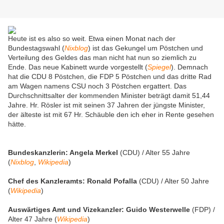
Heute ist es also so weit. Etwa einen Monat nach der
Bundestagswahl (
Nixblog
) ist das Gekungel um Pöstchen und
Verteilung des Geldes das man nicht hat nun so ziemlich zu
Ende. Das neue Kabinett wurde vorgestellt (
Spiegel
). Demnach
hat die CDU 8 Pöstchen, die FDP 5 Pöstchen und das dritte Rad
am Wagen namens CSU noch 3 Pöstchen ergattert. Das
Durchschnittsalter der kommenden Minister beträgt damit 51,44
Jahre. Hr. Rösler ist mit seinen 37 Jahren der jüngste Minister,
der älteste ist mit 67 Hr. Schäuble den ich eher in Rente gesehen
hätte.
Bundeskanzlerin: Angela Merkel
(CDU) / Alter 55 Jahre
(
Nixblog
,
Wikipedia
)
Chef des Kanzleramts: Ronald Pofalla
(CDU) / Alter 50 Jahre
(
Wikipedia
)
Auswärtiges Amt und Vizekanzler: Guido Westerwelle
(FDP) /
Alter 47 Jahre (
Wikipedia
)