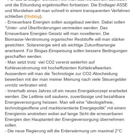
und die Erkundung ergebnisoffen fortsetzen. Die Endlager ASSE
und Morsleben will man schnell in einem transparenten Verfahren
schließen (
Nixblog
).
- Erneuerbare Energien sollen ausgebaut werden. Dabei sollen
"Unter- und Überförderungen vermieden werden. Das
Erneuerbare Energien Gesetz will man novellieren. Die
Biomasse-Verstromung organischer Reststoffe will man stärker
gewichten. Solarenergie wird als wichtige Zukunftsenergie
anerkannt. Für Biogas-Einspeisung sollen bessere Bedingungen
geschaffen werden.
- Man setzt trotz viel CO2 vorerst weiterhin auf
Kohleverstromung mit hocheffizienten Kohlekraftwerken.
Ausserdem will man die Technologie zur CO2-Abscheidung
bewerben mit der man meiner Meinung nach viele Steuergelder
unnütz verbraten wird.
- Innerhalb eines Jahres oll ein neues Energiekonzept erarbeitet
werden. Die Leitlinie soll saubere, zuverlässige und bezahlbare
Energieversorgung heissen. Man will eine "ideologiefreie,
technologieoffene und marktorientierte Energiepolitk" mit einem
Energiemix anstreben wobei auf lange Sicht die erneuerbaren
Energien den Hauptanteil der Energieversorgung übernehmen
sollen.
- Die neue Regierung will die Erderwärmung um maximal 2°C