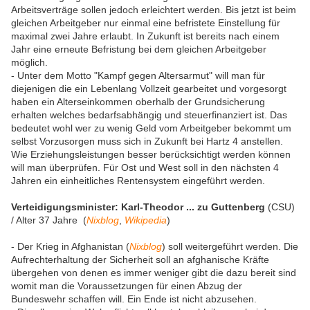
Arbeitsverträge sollen jedoch erleichtert werden. Bis jetzt ist beim
gleichen Arbeitgeber nur einmal eine befristete Einstellung für
maximal zwei Jahre erlaubt. In Zukunft ist bereits nach einem
Jahr eine erneute Befristung bei dem gleichen Arbeitgeber
möglich.
- Unter dem Motto "Kampf gegen Altersarmut" will man für
diejenigen die ein Lebenlang Vollzeit gearbeitet und vorgesorgt
haben ein Alterseinkommen oberhalb der Grundsicherung
erhalten welches bedarfsabhängig und steuerfinanziert ist. Das
bedeutet wohl wer zu wenig Geld vom Arbeitgeber bekommt um
selbst Vorzusorgen muss sich in Zukunft bei Hartz 4 anstellen.
Wie Erziehungsleistungen besser berücksichtigt werden können
will man überprüfen. Für Ost und West soll in den nächsten 4
Jahren ein einheitliches Rentensystem eingeführt werden.
Verteidigungsminister: Karl-Theodor ... zu Guttenberg
(CSU)
/ Alter 37 Jahre (
Nixblog
,
Wikipedia
)
- Der Krieg in Afghanistan (
Nixblog
) soll weitergeführt werden. Die
Aufrechterhaltung der Sicherheit soll an afghanische Kräfte
übergehen von denen es immer weniger gibt die dazu bereit sind
womit man die Voraussetzungen für einen Abzug der
Bundeswehr schaffen will. Ein Ende ist nicht abzusehen.