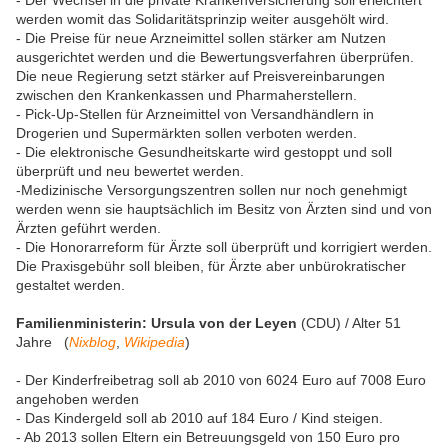
- Der Wechsel in die private Krankenversicherung soll erleichtert
werden womit das Solidaritätsprinzip weiter ausgehölt wird.
- Die Preise für neue Arzneimittel sollen stärker am Nutzen
ausgerichtet werden und die Bewertungsverfahren überprüfen.
Die neue Regierung setzt stärker auf Preisvereinbarungen
zwischen den Krankenkassen und Pharmaherstellern.
- Pick-Up-Stellen für Arzneimittel von Versandhändlern in
Drogerien und Supermärkten sollen verboten werden.
- Die elektronische Gesundheitskarte wird gestoppt und soll
überprüft und neu bewertet werden.
-Medizinische Versorgungszentren sollen nur noch genehmigt
werden wenn sie hauptsächlich im Besitz von Ärzten sind und von
Ärzten geführt werden.
- Die Honorarreform für Ärzte soll überprüft und korrigiert werden.
Die Praxisgebühr soll bleiben, für Ärzte aber unbürokratischer
gestaltet werden.
Familienministerin: Ursula von der Leyen
(CDU) / Alter 51
Jahre (
Nixblog
,
Wikipedia
)
- Der Kinderfreibetrag soll ab 2010 von 6024 Euro auf 7008 Euro
angehoben werden
- Das Kindergeld soll ab 2010 auf 184 Euro / Kind steigen.
- Ab 2013 sollen Eltern ein Betreuungsgeld von 150 Euro pro