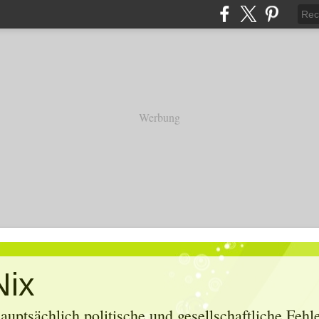
Werbung
Nix
uptsächlich politische und gesellschaftliche Feh