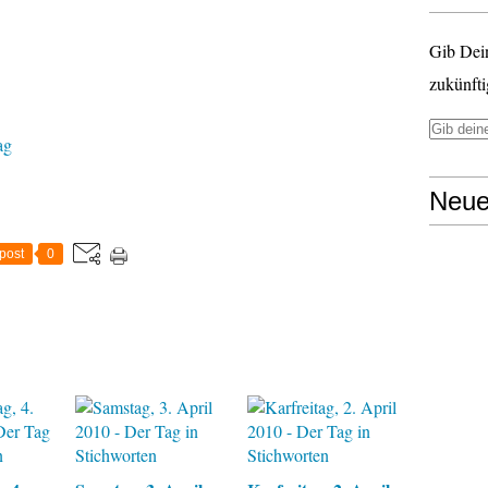
Gib Dei
zukünfti
ag
Neue
post
0