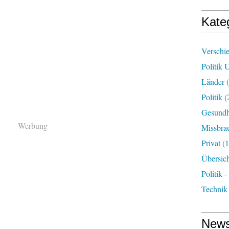
Kate
Verschi
Politik 
Länder
(
Politik
(
Gesundh
Werbung
Missbra
Privat
(1
Übersic
Politik -
Technik
News