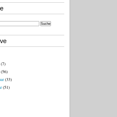
e
ive
(7)
(56)
uar
(33)
ar
(51)