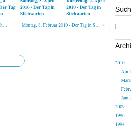
, 4.
Samstag, 3. April
Karfreitag, 2. April
 Der Tag
2010 - Der Tag in
2010 - Der Tag in
Such
en
Stichworten
Stichworten
Kindermissbrauch in der katholischen Kirche
Montag, 8. Februar 2010 - Der Tag in Stichworten
Arch
2010
April
März
Febr
Janu
2009
1996
1994