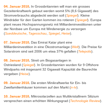
04. Januar 2010
.
In Grossbritannien will man ein grosses
Gezeitenkraftwerk gebaut werden womit 5% (8,6 Gigawatt) des
Stromverbrauchs abgedeckt werden soll (
Spiegel
). Kleine
Windräder für den Garten kommen ins rotieren (
Spiegel
). Europa
plant neues Hochspannungsnetz mit Milliardeninvestitionen unter
der Nordsee um Europa mit Windenergie zu versorgen
(
Sueddeutsche
,
Tagesschau
,
Spiegel
,
Heise
).
07. Januar 2010
.
Das Emirat Katar plant eine
Milliardeninvestition in eine Ökostromanlage (
Welt
). Die Preise für
Solarstrom sind seit 2006 um etwa 37% gefallen (
Telepolis
).
08. Januar 2010
.
Streit um Biogasanlagen in
Ostriesland (
Spiegel
). In Grossbritannien wurden für 9 Offshore
Windparks mit insgesamt 32 Gigawatt Kapazität die Baurechte
vergeben (
Heise
).
09. Januar 2010
.
Die ersten Minikraftwerke für Ein- bis
Zweifamilienhäuser kommen auf den Markt (
n-tv
).
10. Januar 2010
.
Mikrosolarzellen aus Multikristallinem Silizium
versprechen einen erhöhten Wirkungsgrad (
Technologie Review
).