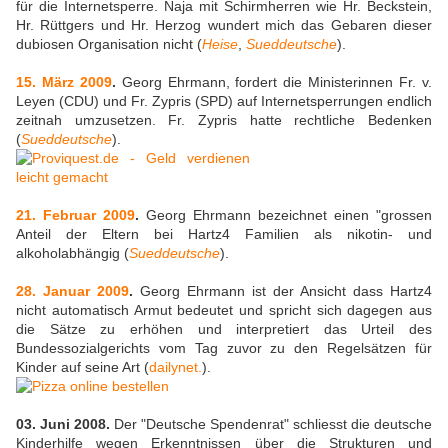
für die Internetsperre. Naja mit Schirmherren wie Hr. Beckstein,
Hr. Rüttgers und Hr. Herzog wundert mich das Gebaren dieser
dubiosen Organisation nicht (
Heise
,
Sueddeutsche
).
15. März 2009
.
Georg Ehrmann, fordert die Ministerinnen Fr. v.
Leyen (CDU) und Fr. Zypris (SPD) auf Internetsperrungen endlich
zeitnah umzusetzen. Fr. Zypris hatte rechtliche Bedenken
(
Sueddeutsche
).
21. Februar 2009
.
Georg Ehrmann bezeichnet einen "grossen
Anteil der Eltern bei Hartz4 Familien als nikotin- und
alkoholabhängig (
Sueddeutsche
).
28. Januar 2009
.
Georg Ehrmann ist der Ansicht dass Hartz4
nicht automatisch Armut bedeutet und spricht sich dagegen aus
die Sätze zu erhöhen und interpretiert das Urteil des
Bundessozialgerichts vom Tag zuvor zu den Regelsätzen für
Kinder auf seine Art (
dailynet.
).
03. Juni 2008.
Der "Deutsche Spendenrat" schliesst die deutsche
Kinderhilfe wegen Erkenntnissen über die Strukturen und