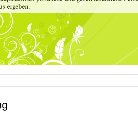
us ergeben.
ng