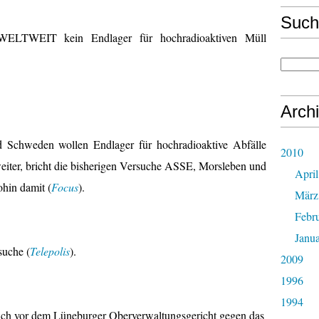
Such
ELTWEIT kein Endlager für hochradioaktiven Müll
Arch
 Schweden wollen Endlager für hochradioaktive Abfälle
2010
eiter, bricht die bisherigen Versuche ASSE, Morsleben und
April
hin damit (
Focus
).
März
Febr
Janu
suche (
Telepolis
).
2009
1996
1994
ch vor dem Lüneburger Oberverwaltungsgericht gegen das