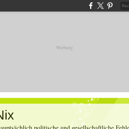
Werbung
Nix
uptsächlich politische und gesellschaftliche Feh