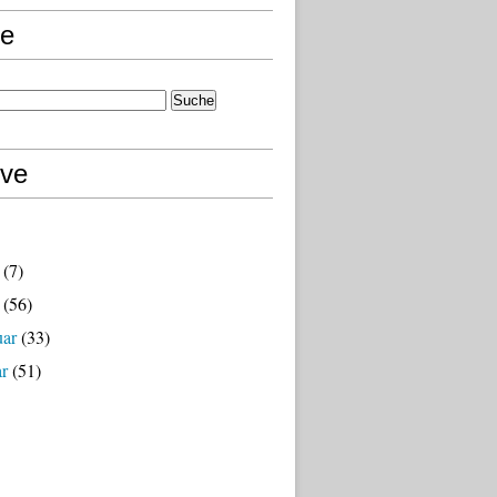
e
ive
(7)
(56)
uar
(33)
ar
(51)