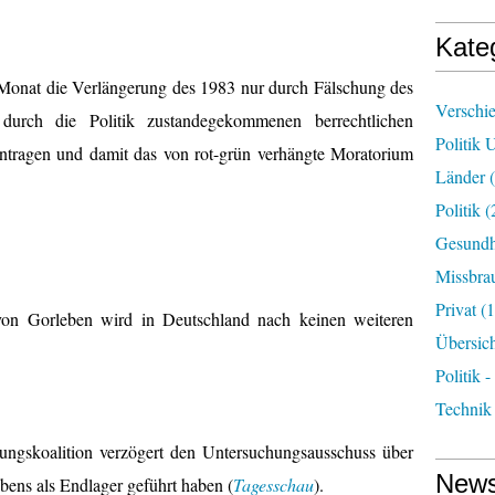
Kate
Monat die Verlängerung des 1983 nur durch Fälschung des
Verschi
urch die Politik zustandegekommenen berrechtlichen
Politik 
ntragen und damit das von rot-grün verhängte Moratorium
Länder
(
Politik
(
Gesundh
Missbra
Privat
(1
n Gorleben wird in Deutschland nach keinen weiteren
Übersic
Politik -
Technik
ngskoalition verzögert den Untersuchungsausschuss über
News
bens als Endlager geführt haben (
Tagesschau
).