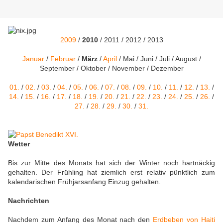
2009
/
2010
/ 2011 / 2012 / 2013
Januar
/
Februar
/
März
/
April
/ Mai / Juni / Juli / August /
September / Oktober / November / Dezember
01.
/
02.
/
03.
/
04.
/
05.
/
06.
/
07.
/
08.
/
09.
/
10.
/
11.
/
12.
/
13.
/
14.
/
15.
/
16.
/
17.
/
18.
/
19.
/
20.
/
21.
/
22.
/
23.
/
24.
/
25.
/
26.
/
27.
/
28.
/
29.
/
30.
/
31.
Wetter
Bis zur Mitte des Monats hat sich der Winter noch hartnäckig
gehalten. Der Frühling hat ziemlich erst relativ pünktlich zum
kalendarischen Frühjarsanfang Einzug gehalten.
Nachrichten
Nachdem zum Anfang des Monat nach den
Erdbeben von Haiti