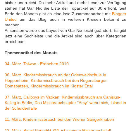
bisher unerreicht. Da mehr Artikel und mehr Leser zur Verfügung
stehen hat Gar Nix die Liste der Topartikel auf 30 erhöht. Seit
Ende des Monats gibt es eine lose Zusammenarbeit mit
Blogger
United
um das Blog auch in weiteren Kreisen bekannt zu
machen.
Ansonsten wurde das Layout von Gar Nix leicht geändert. Es gibt
jetzt eine Suchleiste und die Artikel sind auch über Kategorien
erreichbar.
Themenartikel des Monats
04. März
.
Taiwan - Erdbeben 2010
06. März
.
Kindermissbrauch an der Odenwaldschule in
Heppenheim
,
Kindermissbrauch bei den Regensburger
Domspatzen
,
Kindermissbrauch im Kloster Ettal
07. März
.
Callboys im Vatikan
,
Kindermissbrauch am Canisius-
Kolleg in Berlin
,
Das Missbrauchsopfer "Amy" wehrt sich
,
Island in
der Schuldenfalle
11. März
.
Kindermissbrauch bei den Wiener Sängerknaben
12. März
.
Papst Benedikt XVI. ist in einen Missbrauchsfall