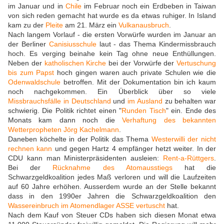
im Januar und in
Chile
im Februar noch ein Erdbeben in Taiwan
von sich reden gemacht hat wurde es da etwas ruhiger. In Island
kam zu der
Pleite
am 21. März ein
Vulkanausbruch
.
Nach langem Vorlauf - die ersten Vorwürfe wurden im Januar an
der Berliner
Canisiusschule
laut - das Thema Kindermissbrauch
hoch. Es verging beinahe kein Tag ohne neue Enthüllungen.
Neben der
katholischen Kirche
bei der Vorwürfe der
Vertuschung
bis zum Papst
hoch gingen waren auch private Schulen wie die
Odenwaldschule
betroffen. Mit der Dokumentation bin ich kaum
noch nachgekommen. Ein Überblick über so viele
Missbrauchsfälle in Deutschland
und
im Ausland
zu behalten war
schwierig. Die Politik richtet einen "
Runden Tisch
" ein. Ende des
Monats kam dann noch die
Verhaftung des bekannten
Wetterpropheten Jörg Kachelmann
.
Daneben köchelte in der Politik das Thema
Westerwilli der nicht
rechnen kann
und gegen Hartz 4 empfänger hetzt weiter. In der
CDU kann man Ministerpräsidenten ausleien:
Rent-a-Rüttgers
.
Bei der
Rücknahme des Atomausstiegs
hat die
Schwarzgeldkoalition jedes Maß verloren und will die Laufzeiten
auf 60 Jahre erhöhen. Ausserdem wurde an der Stelle bekannt
dass in den 1990er Jahren die Schwarzgeldkoalition den
Wassereinbruch im Atomendlager ASSE vertuscht
hat.
Nach dem Kauf von Steuer CDs haben sich diesen Monat etwa