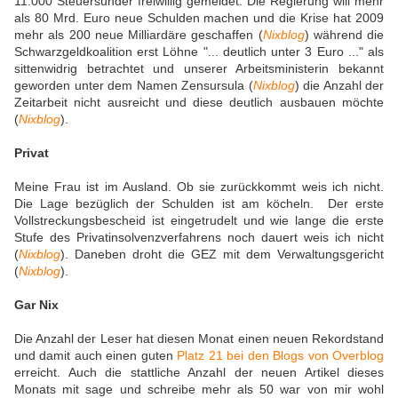
11.000 Steuersünder freiwillig gemeldet. Die Regierung will mehr
als 80 Mrd. Euro neue Schulden machen und die Krise hat 2009
mehr als 200 neue Milliardäre geschaffen (
Nixblog
) während die
Schwarzgeldkoalition erst Löhne "... deutlich unter 3 Euro ..." als
sittenwidrig betrachtet und unserer Arbeitsministerin bekannt
geworden unter dem Namen Zensursula (
Nixblog
) die Anzahl der
Zeitarbeit nicht ausreicht und diese deutlich ausbauen möchte
(
Nixblog
).
Privat
Meine Frau ist im Ausland. Ob sie zurückkommt weis ich nicht.
Die Lage bezüglich der Schulden ist am köcheln. Der erste
Vollstreckungsbescheid ist eingetrudelt und wie lange die erste
Stufe des Privatinsolvenzverfahrens noch dauert weis ich nicht
(
Nixblog
). Daneben droht die GEZ mit dem Verwaltungsgericht
(
Nixblog
).
Gar Nix
Die Anzahl der Leser hat diesen Monat einen neuen Rekordstand
und damit auch einen guten
Platz 21 bei den Blogs von Overblog
erreicht. Auch die stattliche Anzahl der neuen Artikel dieses
Monats mit sage und schreibe mehr als 50 war von mir wohl